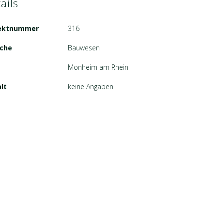
ails
jektnummer
316
che
Bauwesen
Monheim am Rhein
lt
keine Angaben