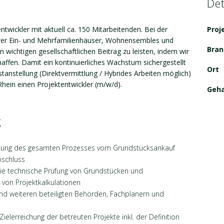
Det
twickler mit aktuell ca. 150 Mitarbeitenden. Bei der
Pro
erer Ein- und Mehrfamilienhäuser, Wohnensembles und
Bran
n wichtigen gesellschaftlichen Beitrag zu leisten, indem wir
ffen. Damit ein kontinuierliches Wachstum sichergestellt
Ort
tanstellung (Direktvermittlung / Hybrides Arbeiten möglich)
ein einen Projektentwickler (m/w/d).
Geha
g
itung des gesamten Prozesses vom Grundstücksankauf
bschluss
die technische Prüfung von Grundstücken und
 von Projektkalkulationen
d weiteren beteiligten Behörden, Fachplanern und
elerreichung der betreuten Projekte inkl. der Definition